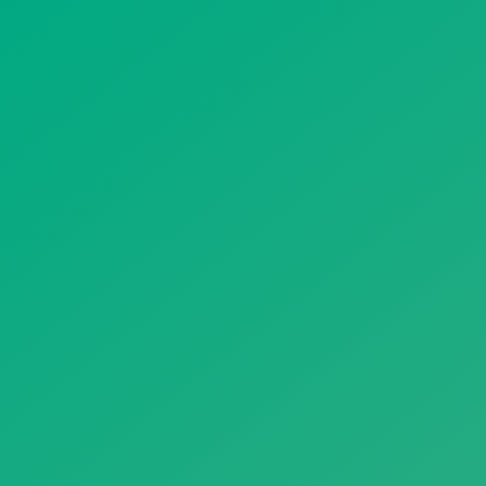
遥想公瑾当年，小乔初嫁了，雄姿英发。
羽扇纶巾，谈笑间，樯橹灰飞烟灭。
故国神游，多情应笑我，早生华发。
人生如梦，一尊还酹江月。